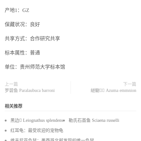
产地1：GZ
保藏状况：良好
共享方式：合作研究共享
标本属性：普通
单位：贵州师范大学标本馆
上一篇
下一篇
罗碧鱼 Paralaubuca barroni
繸鳚 Azuma emmnion
相关推荐
黑边 Leiognathus splendens
勒氏石首鱼 Sciaena russelli
红耳龟：最受欢迎的宠物龟
维吉尼亚负鼠：墨西哥北部发现的唯一负鼠