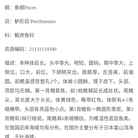
纲：鱼纲Pisces
目：鲈形目 Perciforemes
科：鰕虎鱼科
资源编码：21131119390
描述：本种体延长。头中等大。吻短，圆钝。眼中等大，上
侧位。口大，前位。下颌稍突出。唇颇厚。舌游离，前端
圆。前鳃盖感觉管孔2个。体被小圆鳞，埋于皮下。头部、
项部均无鳞。第一背鳍甚高，前5枚鳍棘延长成丝状。尾鳍
尖，其长度大于头长。体黄绿色，略带红色。体侧有4-5条
暗横带。头部有亮蓝色小点。第1背鳍有一椭圆形黑斑，第2
背鳍有2纵行暗斑。尾鳍具6条暗横纹。为暖温性底层鱼类。
在我国近岸海域均有分布，在国外主要分布于日本富山湾海
域、千叶海域。