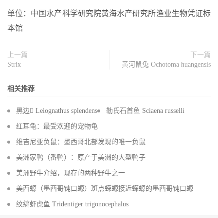
单位：中国水产科学研究院黄海水产研究所渔业生物凭证标
本馆
上一篇
下一篇
Strix
黄河鼠兔 Ochotoma huangensis
相关推荐
黑边 Leiognathus splendens
勒氏石首鱼 Sciaena russelli
红耳龟：最受欢迎的宠物龟
维吉尼亚负鼠：墨西哥北部发现的唯一负鼠
美洲家鸭（番鸭）：原产于美洲的大型鸭子
美洲野牛介绍，现存的两种野牛之一
美西螈（墨西哥钝口螈）斑点蝾螈接近蝾螈的墨西哥钝口螈
纹缟虾虎鱼 Tridentiger trigonocephalus